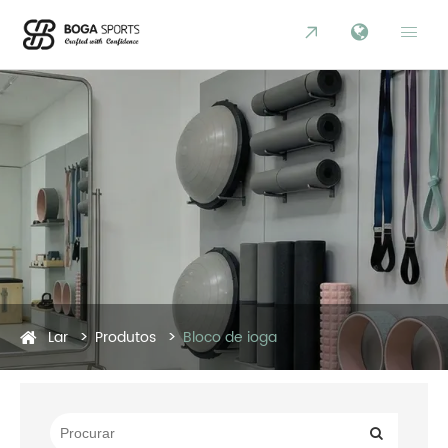


Lar
Produtos
Bloco de ioga