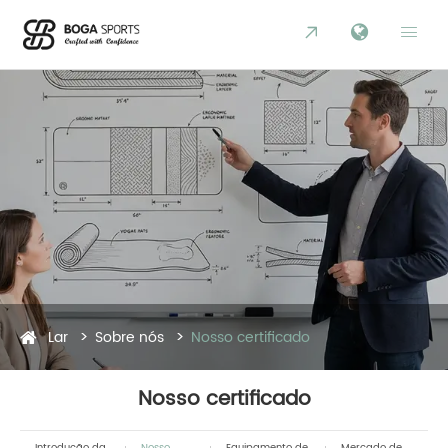


Lar
Sobre nós
Nosso certificado
Nosso certificado
Introdução da
Nosso
Equipamento de
Mercado de